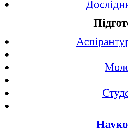
Дослідн
Підгот
Аспірантур
Моло
Студе
Науко