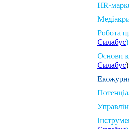
HR-марк
Медіакр
Робота п
Силабус
Основи к
Силабус
)
Екожурна
Потенціа
Управлін
Інструме