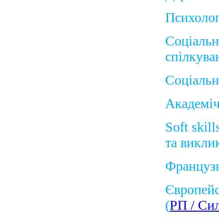
Психолог
Соціальн
спілкува
Соціальн
Академіч
Soft skil
та викли
Французь
Європейс
(
РП / Си