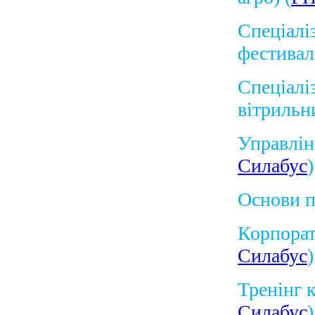
Спеціалі
фестивал
Спеціалі
вітрильн
Управлін
Силабус
)
Основи п
Корпорат
Силабус
)
Тренінг 
Силабус
)