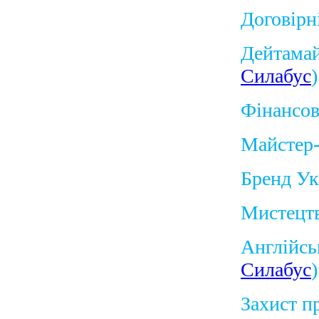
Договірні
Дейтамай
Силабус
)
Фінансов
Майстер-
Бренд Ук
Мистецтв
Англійсь
Силабус
)
Захист п