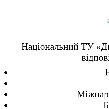
Національний ТУ «Дн
відпов
Міжнаро
Б