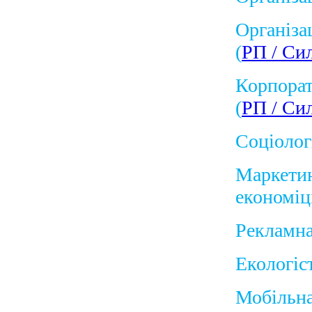
Організа
(
РП
/
Сил
Корпорат
(
РП
/
Сил
Соціолог
Маркетин
економіц
Рекламна
Екологіс
Мобільн