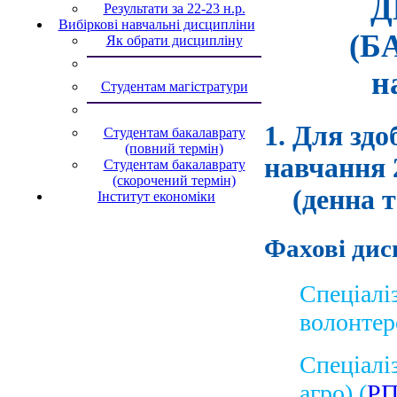
Д
Результати за 22-23 н.р.
Вибіркові навчальні дисципліни
(Б
Як обрати дисципліну
н
Студентам магістратури
1. Для здо
Студентам бакалаврату
(повний термін)
навчання 
Студентам бакалаврату
(скорочений термін)
(денна та
Інститут економіки
Фахові дис
Спеціалі
волонтер
Спеціалі
агро) (
Р