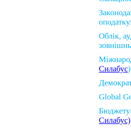
Законода
оподатку
Облік, а
зовнішнь
Міжнарод
Силабус
)
Демократі
Global Go
Бюджетув
Силабус)