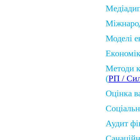
Медіади
Міжнаро
Моделі е
Економік
Методи к
(
РП / Си
Оцінка в
Соціальн
Аудит фін
Санаційн