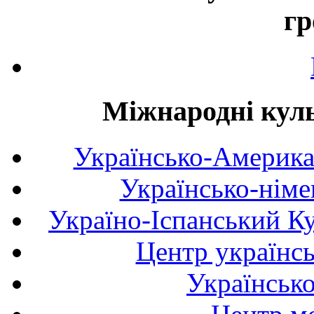
гр
Міжнародні куль
Українсько-Америка
Українсько-німе
Україно-Іспанський К
Центр українсь
Українськ