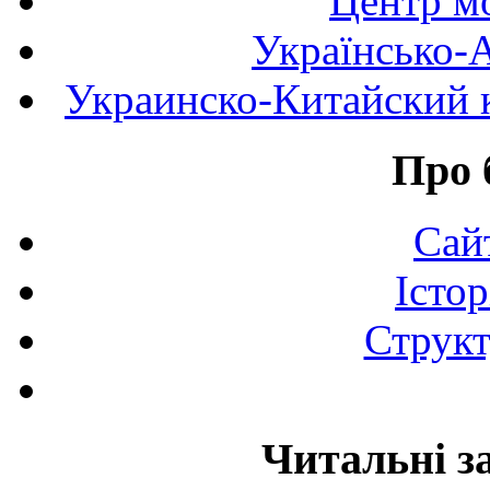
Центр мо
Українсько-
Украинско-Китайский к
Про 
Сай
Істор
Структ
Читальні з