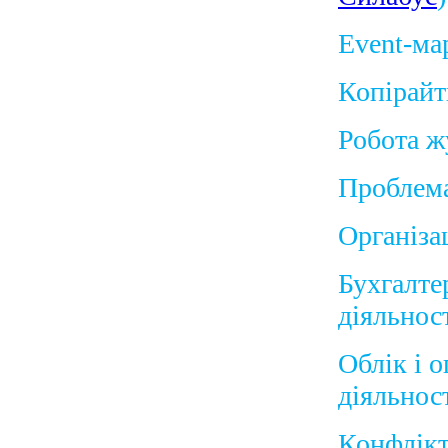
Event-ма
Копірай
Робота ж
Проблем
Організац
Бухгалте
діяльност
Облік і 
діяльност
Конфлікто