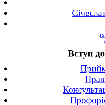
Січесла
Сп
Вступ до
Прийм
Прав
Консультац
Профоріє