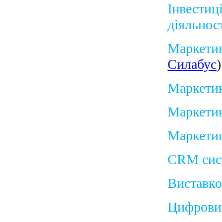
Інвестиц
діяльност
Маркетин
Силабус
)
Маркетин
Маркетин
Маркетин
CRM сис
Виставко
Цифрови