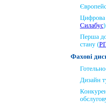
Європейс
Цифрова 
Силабус
)
Перша до
стану (
РП
Фахові дис
Готельно
Дизайн т
Конкурен
обслугов