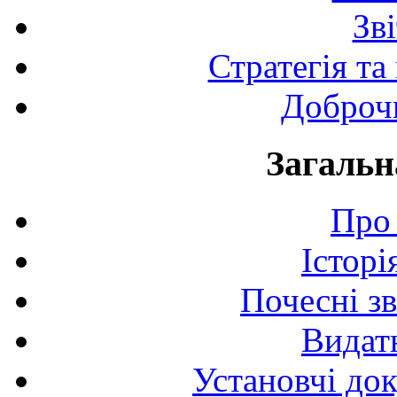
Зв
Стратегія та
Доброчи
Загальн
Про 
Історі
Почесні з
Видат
Установчі до