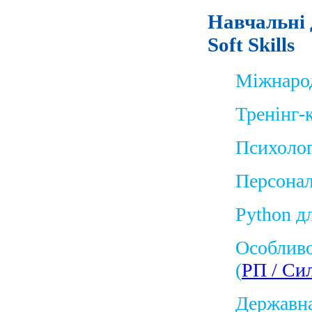
Навчальні 
Soft Skills
Міжнарод
Тренінг-
Психолог
Персона
Python дл
Особливо
(
РП / Си
Державна